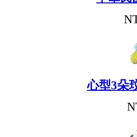
NT
心型3朵
N