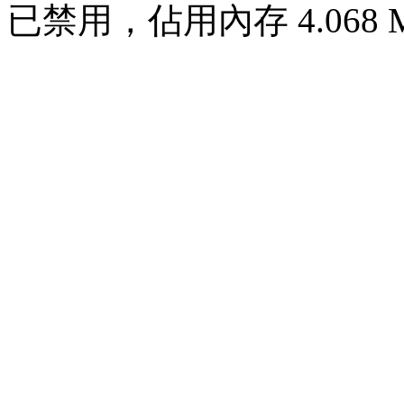
已禁用，佔用內存 4.068 