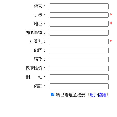
傳真：
手機：
*
地址：
*
郵遞區號：
行業別：
*
部門：
職務：
採購性質：
網 站：
備註：
我已看過並接受《
用戶協議
》