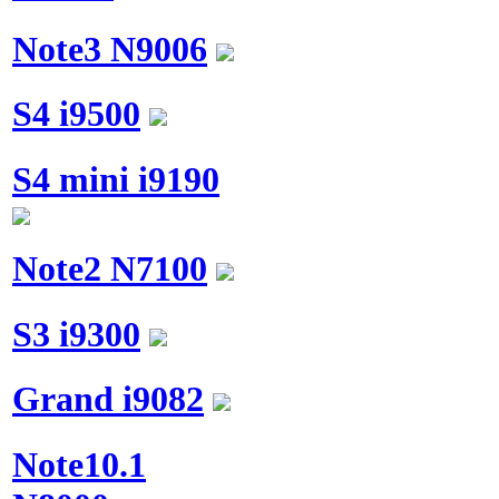
Note3 N9006
S4 i9500
S4 mini i9190
Note2 N7100
S3 i9300
Grand i9082
Note10.1