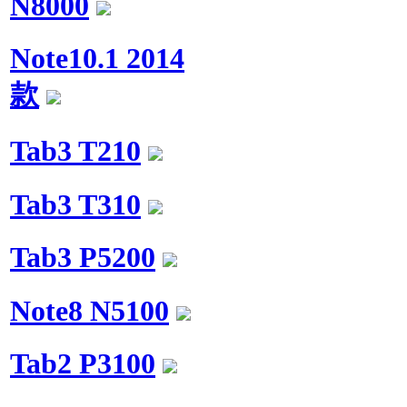
N8000
Note10.1 2014
款
Tab3 T210
Tab3 T310
Tab3 P5200
Note8 N5100
Tab2 P3100