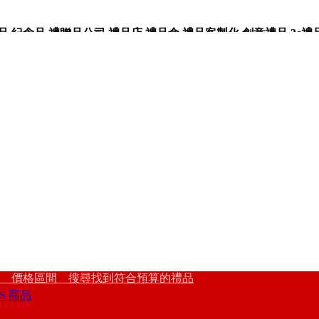
紀念品,禮贈品公司,禮品店,禮品盒,禮品客製化,創意禮品,3c禮
 價格區間 搜尋找到符合預算的禮品
S 商品