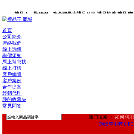
禮品王 批發網 為全國最大禮品公司,禮品推薦,禮品,贈品,
首頁
公司簡介
聯絡我們
線上詢價
詢價須知
馬上幫您找
線上打樣
客戶總覽
客戶案例
合作提案
經銷代理
我的收藏夾
常見問答
熱門搜索 ：
如何利用
詢價車中有 0 PC