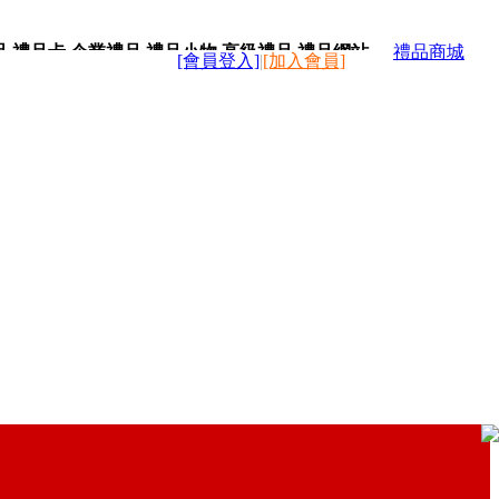
品,禮品卡,企業禮品,禮品小物,高級禮品,禮品網站。
禮品商城
[會員登入]
|
[加入會員]