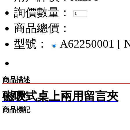
詢價數量：
商品總價：
型號：
A62250001 [ N
商品描述
磁吸式桌上兩用留言夾
商品屬性
商品標記