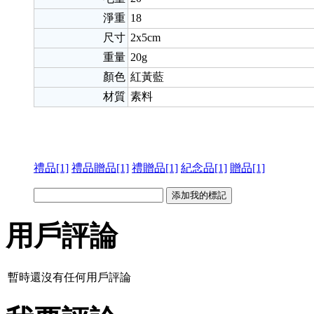
淨重
18
尺寸
2x5cm
重量
20g
顏色
紅黃藍
材質
素料
禮品[1]
禮品贈品[1]
禮贈品[1]
紀念品[1]
贈品[1]
用戶評論
暫時還沒有任何用戶評論