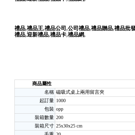
禮品
,
禮品王
,
禮品公司
,
公司禮品
,
禮品贈品
,
禮品批
禮品
,
迎新禮品
,
禮品卡
,
禮品網
,
商品屬性
名稱
磁吸式桌上兩用留言夾
起訂量
1000
包裝
opp
裝箱數量
200
裝箱尺寸
25x30x25 cm
毛重
20