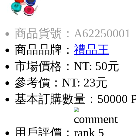
商品貨號：A62250001
商品品牌：
禮品王
市場價格：
NT: 50元
參考價：
NT: 23元
基本訂購數量：50000 P
用戶評價：