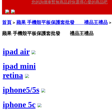
您的詢價車暫無商品趕快選擇心愛的商品吧
首頁
蘋果 手機殼平板保護套批發 禮品王禮品
>
>
蘋果 手機殼平板保護套批發 禮品王禮品
ipad air
ipad mini
retina
iphone5/5s
iphone 5c