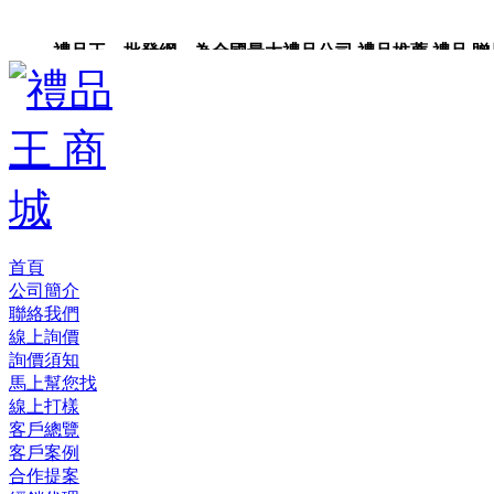
禮品王 批發網 為全國最大禮品公司,禮品推薦,禮品,贈品,
企業禮品,禮品小物,高級禮品,禮品網站。
首頁
公司簡介
聯絡我們
線上詢價
詢價須知
馬上幫您找
線上打樣
客戶總覽
客戶案例
合作提案