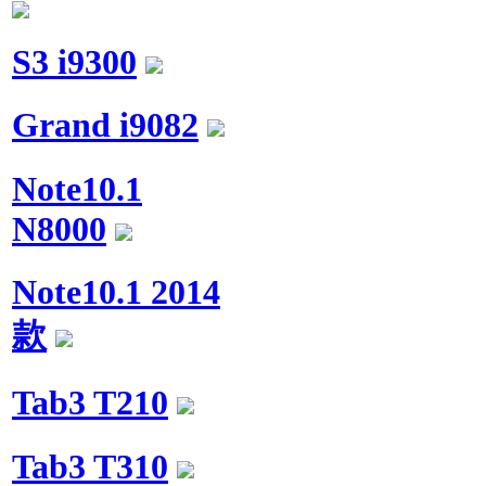
S3 i9300
Grand i9082
Note10.1
N8000
Note10.1 2014
款
Tab3 T210
Tab3 T310