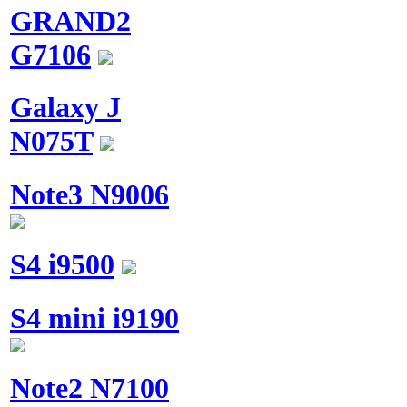
GRAND2
G7106
Galaxy J
N075T
Note3 N9006
S4 i9500
S4 mini i9190
Note2 N7100