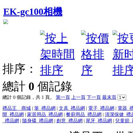
EK-gc100相機
排序：
總計
0
個記錄
總計 0 個記錄，共 1 頁。
第一頁
上一頁
下一頁
最末頁
禮品王 商城
|
筆_禮品網
|
文具_禮品網
|
電子_禮品網
|
電器_
閒_禮品網
|
家居用品_禮品網
|
餐廚用品_禮品網
|
清潔保健_禮
_禮品網
|
隨身碟_禮品網
|
創意_禮品網
|
尾牙_禮品網
|
兒童節_