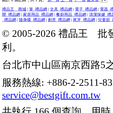
禮品王 商城
|
筆_禮品網
|
文具_禮品網
|
電子_禮品網
|
電器_
閒_禮品網
|
家居用品_禮品網
|
餐廚用品_禮品網
|
清潔保健_禮
_禮品網
|
隨身碟_禮品網
|
創意_禮品網
|
尾牙_禮品網
|
兒童節_
© 2005-2026 禮品
利。
台北市中山區南京西路5之
服務熱線: +886-2-2511-8
service@bestgift.com.tw
共執行 166 個查詢，用時 0