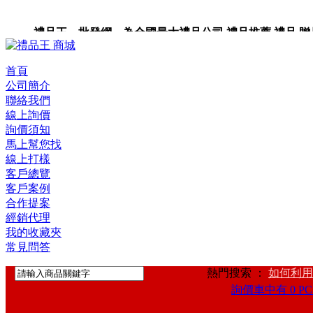
禮品王 批發網 為全國最大禮品公司,禮品推薦,禮品,贈品,
企業禮品,禮品小物,高級禮品,禮品網站。
首頁
公司簡介
聯絡我們
線上詢價
詢價須知
馬上幫您找
線上打樣
客戶總覽
客戶案例
合作提案
經銷代理
我的收藏夾
常見問答
熱門搜索 ：
如何利用
詢價車中有 0 PC